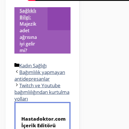
Sağlıklı
Bilgi:
Majezik
adet
ağrısına
iyi gelir
mi?
Kategoriler
Kadın Sağlığı
Bağımlılık yapmayan
antidepresanlar
Twitch ve Youtube
bağımlılığından kurtulma
yolları
Hastadoktor.com
İçerik Editörü