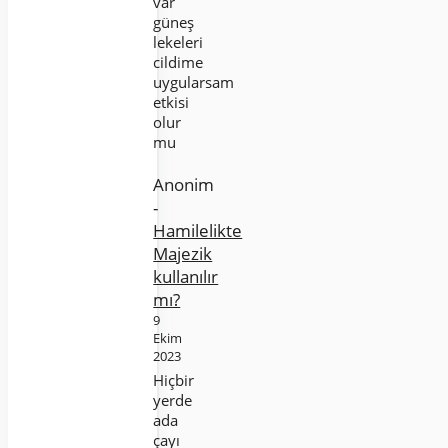
var
güneş
lekeleri
cildime
uygularsam
etkisi
olur
mu
Anonim
-
Hamilelikte
Majezik
kullanılır
mı?
9
Ekim
2023
Hiçbir
yerde
ada
çayı