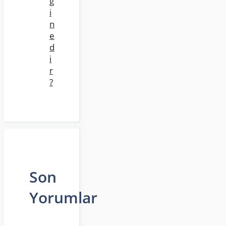
ğ
i
n
e
d
i
r
?
Son
Yorumlar