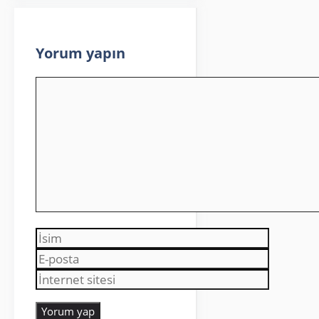
Yorum yapın
Yorum
İsim
E-
posta
İnternet
sitesi